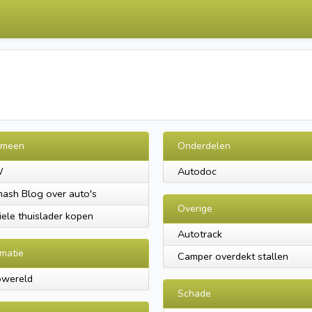
emeen
Onderdelen
W
Autodoc
ash Blog over auto's
Overige
ele thuislader kopen
Autotrack
rmatie
Camper overdekt stallen
owereld
Schade