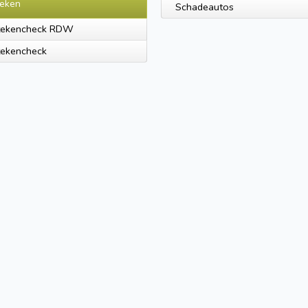
eken
Schadeautos
tekencheck RDW
tekencheck