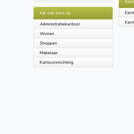
Kent
Ken
Kijk ook eens op
Ken
Administratiekantoor
Wonen
Shoppen
Makelaar
Kantoorinrichting