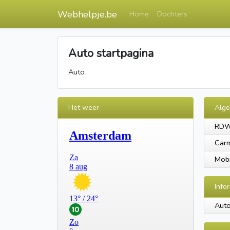
Webhelpje.be
Home
Dochters
Auto startpagina
Auto
Het weer
Alg
RD
Carm
Mobi
Info
Aut